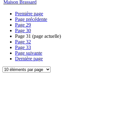
Maison Brassard
Première page
Page précédente
Page
29
Page
30
Page
31
(page actuelle)
Page
32
Page
33
Page suivante
Dernière page