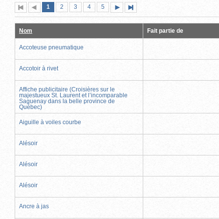
Page
(page
Page
Page
Page
Page
1
Première
2
Page
3
4
5
Page
Dernière
actuelle)
page
précédente
suivante
page
Nom
Fait partie de
Accoteuse pneumatique
Accotoir à rivet
Affiche publicitaire (Croisières sur le
majestueux St. Laurent et l’incomparable
Saguenay dans la belle province de
Québec)
Aiguille à voiles courbe
Alésoir
Alésoir
Alésoir
Ancre à jas