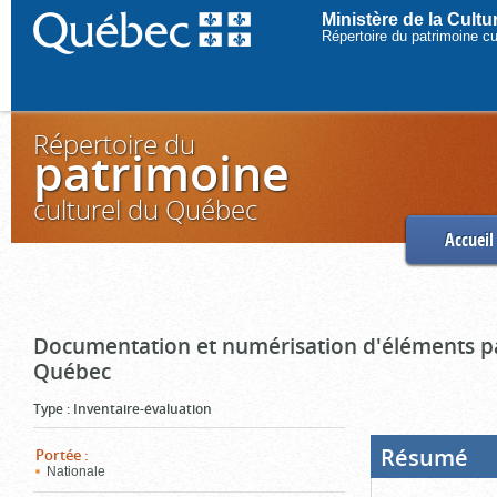
Ministère de la Cult
Répertoire du patrimoine c
Répertoire du
patrimoine
culturel du Québec
Accueil
Documentation et numérisation d'éléments pa
Québec
Type
:
Inventaire-évaluation
Résumé
(Boi
Portée
:
ouve
Nationale
cliq