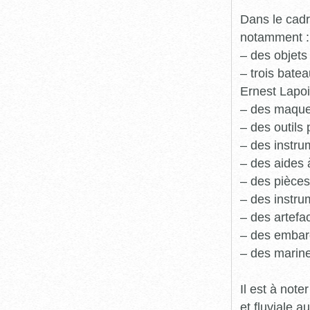
Dans le cadr
notamment :
– des objets
– trois batea
Ernest Lapoi
– des maque
– des outils 
– des instru
– des aides 
– des pièces
– des instru
– des artefa
– des embarc
– des marine
Il est à not
et fluviale 