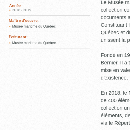
pou
Le Musée ma
ferm
Année
:
collection c
2018 - 2019
documents an
Maître d'oeuvre
:
Constituant 
Musée maritime du Québec
Québec et du
Exécutant
:
unissent la 
Musée maritime du Québec
Fondé en 19
Bernier. Il a
mise en vale
d'existence,
En 2018, le
de 400 éléme
collection u
éléments, de
via le Réper