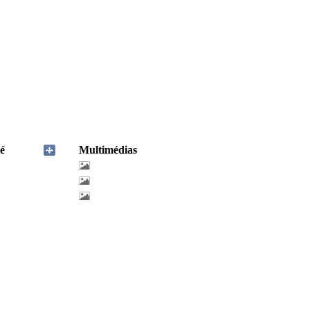
é
Multimédias