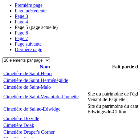
Première page
Page précédente
Page
3
Page
4
Page
5
(page actuelle)
Page
6
Page
7
Page suivante
Dernière page
Nom
Fait partie 
Cimetière de Saint-Henri
Cimetière de Saint-Herménégilde
Cimetière de Saint-Malo
Site du patrimoine de l'égl
Cimetière de Saint-Venant-de-Paquette
Venant-de-Paquette
Site du patrimoine du can
Cimetière de Sainte-Edwidge
Edwidge-de-Clifton
Cimetière Dixville
Cimetière Doak
Cimetière Draper's Corner