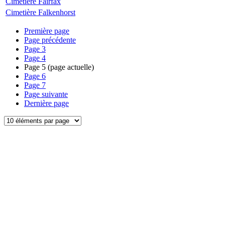
Cimetière Fairfax
Cimetière Falkenhorst
Première page
Page précédente
Page
3
Page
4
Page
5
(page actuelle)
Page
6
Page
7
Page suivante
Dernière page