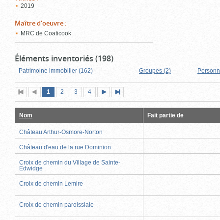
2019
Maître d'oeuvre
:
MRC de Coaticook
Éléments inventoriés (198)
Patrimoine immobilier (162)
Groupes (2)
Personn
Page
(page
Page
Page
Page
1
Première
2
Page
3
4
Page
Dernière
actuelle)
page
précédente
suivante
page
Nom
Fait partie de
Château Arthur-Osmore-Norton
Château d'eau de la rue Dominion
Croix de chemin du Village de Sainte-
Edwidge
Croix de chemin Lemire
Croix de chemin paroissiale