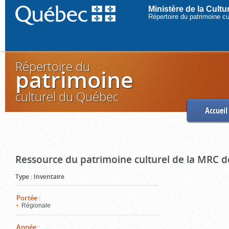
Ministère de la Cult
Répertoire du patrimoine c
Répertoire du
patrimoine
culturel du Québec
Accueil
Ressource du patrimoine culturel de la MRC d
Type
:
Inventaire
Portée
:
Régionale
Année
: