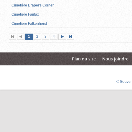
Cimetière Draper's Corner
Cimetière Fairfax
Cimetière Falkenhorst
Page
(page
Page
Page
Page
1
Première
2
Page
3
4
Page
Dernière
actuelle)
page
précédente
suivante
page
Plan du site
Nous joindre
© Gouver