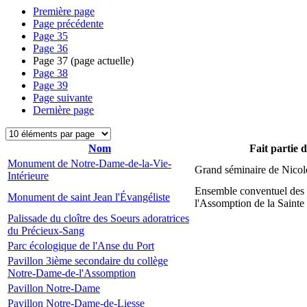
Première page
Page précédente
Page
35
Page
36
Page
37
(page actuelle)
Page
38
Page
39
Page suivante
Dernière page
Nom
Fait partie 
Monument de Notre-Dame-de-la-Vie-
Grand séminaire de Nicol
Intérieure
Ensemble conventuel des
Monument de saint Jean l'Évangéliste
l'Assomption de la Sainte
Palissade du cloître des Soeurs adoratrices
du Précieux-Sang
Parc écologique de l'Anse du Port
Pavillon 3ième secondaire du collège
Notre-Dame-de-l'Assomption
Pavillon Notre-Dame
Pavillon Notre-Dame-de-Liesse