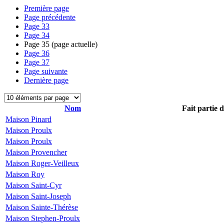
Première page
Page précédente
Page
33
Page
34
Page
35
(page actuelle)
Page
36
Page
37
Page suivante
Dernière page
Nom
Fait partie 
Maison Pinard
Maison Proulx
Maison Proulx
Maison Provencher
Maison Roger-Veilleux
Maison Roy
Maison Saint-Cyr
Maison Saint-Joseph
Maison Sainte-Thérèse
Maison Stephen-Proulx