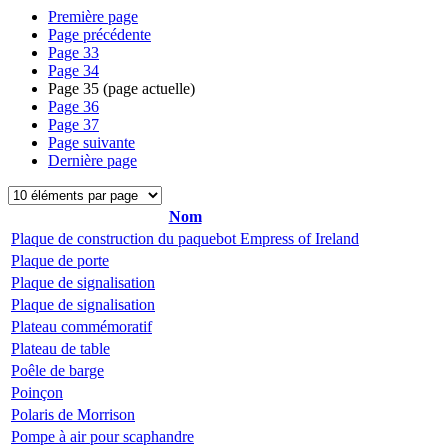
Première page
Page précédente
Page
33
Page
34
Page
35
(page actuelle)
Page
36
Page
37
Page suivante
Dernière page
Nom
Plaque de construction du paquebot Empress of Ireland
Plaque de porte
Plaque de signalisation
Plaque de signalisation
Plateau commémoratif
Plateau de table
Poêle de barge
Poinçon
Polaris de Morrison
Pompe à air pour scaphandre