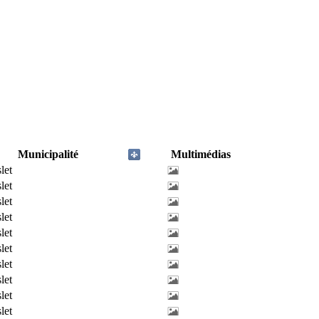
Municipalité
Multimédias
slet
slet
slet
slet
slet
slet
slet
slet
slet
slet