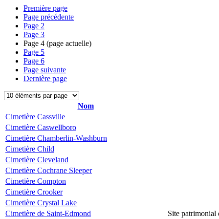
Première page
Page précédente
Page
2
Page
3
Page
4
(page actuelle)
Page
5
Page
6
Page suivante
Dernière page
Nom
Cimetière Cassville
Cimetière Caswellboro
Cimetière Chamberlin-Washburn
Cimetière Child
Cimetière Cleveland
Cimetière Cochrane Sleeper
Cimetière Compton
Cimetière Crooker
Cimetière Crystal Lake
Cimetière de Saint-Edmond
Site patrimonial