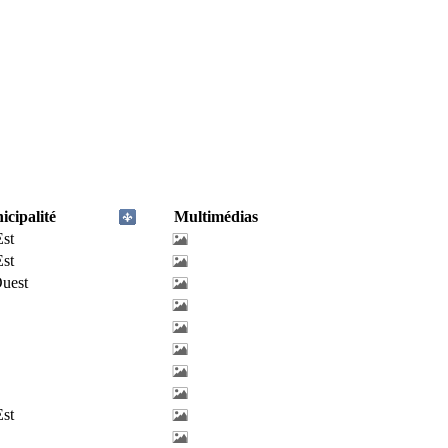
cipalité
Multimédias
Est
Est
uest
Est