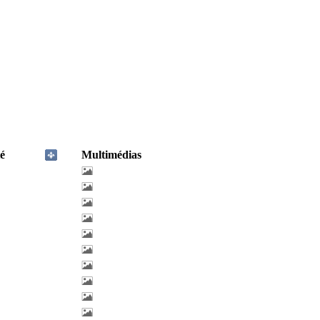
é
Multimédias