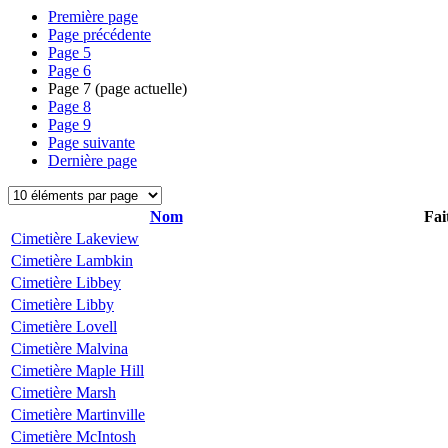
Première page
Page précédente
Page
5
Page
6
Page
7
(page actuelle)
Page
8
Page
9
Page suivante
Dernière page
Nom
Fai
Cimetière Lakeview
Cimetière Lambkin
Cimetière Libbey
Cimetière Libby
Cimetière Lovell
Cimetière Malvina
Cimetière Maple Hill
Cimetière Marsh
Cimetière Martinville
Cimetière McIntosh