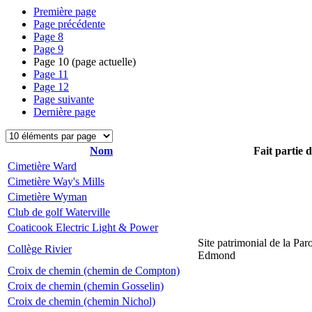
Première page
Page précédente
Page
8
Page
9
Page
10
(page actuelle)
Page
11
Page
12
Page suivante
Dernière page
Nom
Fait partie 
Cimetière Ward
Cimetière Way's Mills
Cimetière Wyman
Club de golf Waterville
Coaticook Electric Light & Power
Site patrimonial de la Par
Collège Rivier
Edmond
Croix de chemin (chemin de Compton)
Croix de chemin (chemin Gosselin)
Croix de chemin (chemin Nichol)