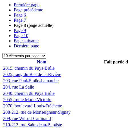
Première page
Page précédente
Page
6
Page
7
Page
8
(page actuelle)
Page
9
Page
10
Page suivante
Dernière page
Nom
Fait partie 
2015, chemin du Pays-Brûlé
2025, rang du Bas-de-la-Rivière
203, rue Paul-Émile-Lamarche
204, rue La Salle
2040, chemin du Pays-Brûlé
2055, route Marie-Victorin
2070, boulevard Louis-Fréchette
208-212, rue de Monseigneur-Signay
209, rue Wilfrid-Camirand
210-212, rue Saint-Jean-Baptiste