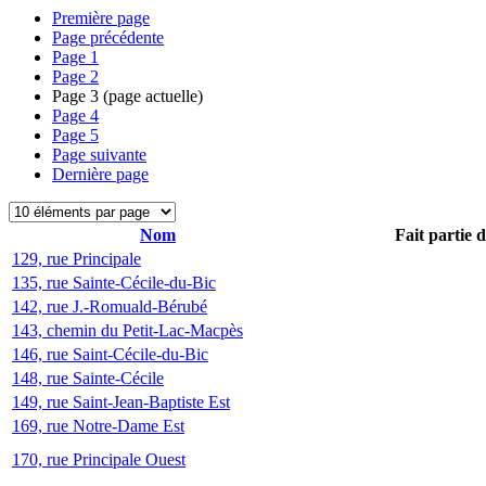
Première page
Page précédente
Page
1
Page
2
Page
3
(page actuelle)
Page
4
Page
5
Page suivante
Dernière page
Nom
Fait partie 
129, rue Principale
135, rue Sainte-Cécile-du-Bic
142, rue J.-Romuald-Bérubé
143, chemin du Petit-Lac-Macpès
146, rue Saint-Cécile-du-Bic
148, rue Sainte-Cécile
149, rue Saint-Jean-Baptiste Est
169, rue Notre-Dame Est
170, rue Principale Ouest