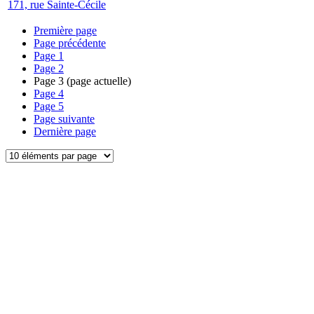
171, rue Sainte-Cécile
Première page
Page précédente
Page
1
Page
2
Page
3
(page actuelle)
Page
4
Page
5
Page suivante
Dernière page