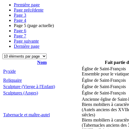
Première page
Page précédente
Page
3
Page
4
Page
5
(page actuelle)
Page
6
Page
7
Page suivante
Dernière page
Nom
Fait partie 
Église de Saint-François
Pyxide
Ensemble pour le viatique
Reliquaire
Église de Saint-François
Sculpture (Vierge à l'Enfant)
Église de Saint-François
Sculptures (Anges)
Église de Saint-François
Ancienne église de Saint-
Biens mobiliers à caractèr
(Autels anciens des XVII
Tabernacle et maître-autel
siècles)
Biens mobiliers à caractèr
(Tabernacles anciens des 