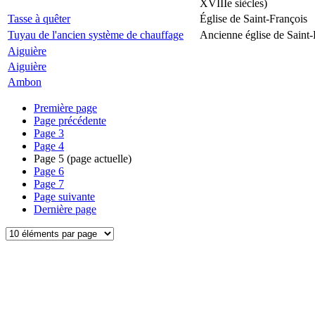
XVIIIe siècles)
Tasse à quêter
Église de Saint-François
Tuyau de l'ancien système de chauffage
Ancienne église de Saint-
Aiguière
Aiguière
Ambon
Première page
Page précédente
Page
3
Page
4
Page
5
(page actuelle)
Page
6
Page
7
Page suivante
Dernière page