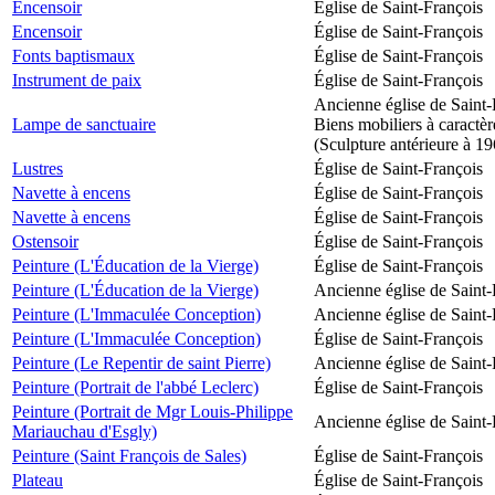
Encensoir
Église de Saint-François
Encensoir
Église de Saint-François
Fonts baptismaux
Église de Saint-François
Instrument de paix
Église de Saint-François
Ancienne église de Saint-
Lampe de sanctuaire
Biens mobiliers à caractèr
(Sculpture antérieure à 1
Lustres
Église de Saint-François
Navette à encens
Église de Saint-François
Navette à encens
Église de Saint-François
Ostensoir
Église de Saint-François
Peinture (L'Éducation de la Vierge)
Église de Saint-François
Peinture (L'Éducation de la Vierge)
Ancienne église de Saint-
Peinture (L'Immaculée Conception)
Ancienne église de Saint-
Peinture (L'Immaculée Conception)
Église de Saint-François
Peinture (Le Repentir de saint Pierre)
Ancienne église de Saint-
Peinture (Portrait de l'abbé Leclerc)
Église de Saint-François
Peinture (Portrait de Mgr Louis-Philippe
Ancienne église de Saint-
Mariauchau d'Esgly)
Peinture (Saint François de Sales)
Église de Saint-François
Plateau
Église de Saint-François