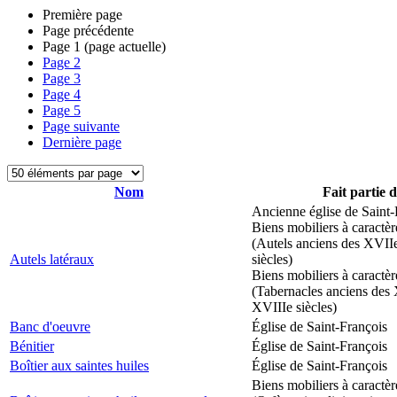
Première page
Page précédente
Page
1
(page actuelle)
Page
2
Page
3
Page
4
Page
5
Page suivante
Dernière page
Nom
Fait partie 
Ancienne église de Saint-
Biens mobiliers à caractèr
(Autels anciens des XVII
Autels latéraux
siècles)
Biens mobiliers à caractèr
(Tabernacles anciens des 
XVIIIe siècles)
Banc d'oeuvre
Église de Saint-François
Bénitier
Église de Saint-François
Boîtier aux saintes huiles
Église de Saint-François
Biens mobiliers à caractèr