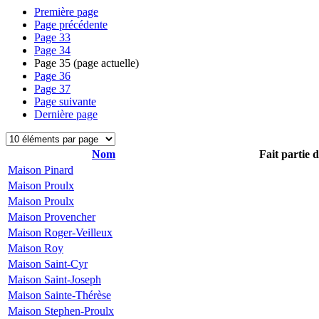
Première page
Page précédente
Page
33
Page
34
Page
35
(page actuelle)
Page
36
Page
37
Page suivante
Dernière page
Nom
Fait partie 
Maison Pinard
Maison Proulx
Maison Proulx
Maison Provencher
Maison Roger-Veilleux
Maison Roy
Maison Saint-Cyr
Maison Saint-Joseph
Maison Sainte-Thérèse
Maison Stephen-Proulx