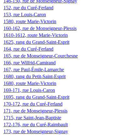
146-150, rue de Monseigneur-Signay
152, rue du Curé-Ferland
153, rue Louis-Caron
1580, route Marie-Victorin
160-162, rue de Monseigneur-Plessis
1610-1612, route Marie-Victorin
1625, rang du Grand-Saint-Esprit
164, rue du Curé-Ferland
165, rue de Monseigneur-Courchesne
166, rue Wilfrid-Camirand
167, rue Paul-Émile-Lamarche
1680, rang du Petit-Saint-Esprit
1680, route Marie-Victorin
169-171, rue Louis-Caron
1695, rang du Grand-Saint-Esprit
170-172, rue du Curé-Ferland
171, rue de Monseigneur-Plessis
1715, rue Saint-Jean-Baptiste
172-176, rue du Curé-Raimbault
173, rue de Monseigneur-Signay