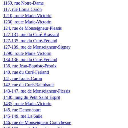
1160, rue Notre-Dame
117, rue Louis-Caron
1210, route Marie-Victorin
1230, route Marie-Victorin
124, rue de Monseigneur-Plessis
127-131, rue du Curé-Brassard
127-135, rue du Curé-Ferland
127-139, rue de Monseigneur-Signay
1290, route Marie-Victorin
134-136, rue du Curé-Ferland
136, rue Jean-Baptiste-Proulx
140, rue du Curé-Ferland
141, rue Louis-Caron
142, rue du Curé-Raimbault
143-147, rue de Monseigneur-Plessis
1430, rang du Petit-Saint-Esprit
1435, route Marie-Victorin
145, rue Denoncourt
145-149, rue La Salle
146, rue de Monseigneur-Courchesne