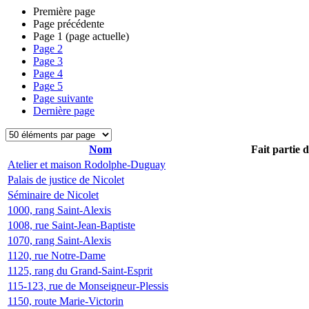
Première page
Page précédente
Page
1
(page actuelle)
Page
2
Page
3
Page
4
Page
5
Page suivante
Dernière page
Nom
Fait partie 
Atelier et maison Rodolphe-Duguay
Palais de justice de Nicolet
Séminaire de Nicolet
1000, rang Saint-Alexis
1008, rue Saint-Jean-Baptiste
1070, rang Saint-Alexis
1120, rue Notre-Dame
1125, rang du Grand-Saint-Esprit
115-123, rue de Monseigneur-Plessis
1150, route Marie-Victorin