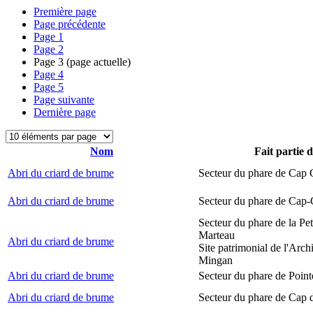
Première page
Page précédente
Page
1
Page
2
Page
3
(page actuelle)
Page
4
Page
5
Page suivante
Dernière page
Nom
Fait partie 
Abri du criard de brume
Secteur du phare de Cap
Abri du criard de brume
Secteur du phare de Cap-
Secteur du phare de la Peti
Marteau
Abri du criard de brume
Site patrimonial de l'Arch
Mingan
Abri du criard de brume
Secteur du phare de Point
Abri du criard de brume
Secteur du phare de Cap 