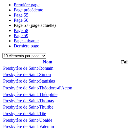
Première page
Page précédente
Page
55
Page
56
Page
57
(page actuelle)
Page
58
Page
59
Page suivante
Dernière page
Nom
Fai
Presbytère de Saint-Romain
Presbytère de Saint-Simon
Presbytère de Saint-Stanislas
Presbytère de Saint-Théodore-d'Acton
Presbytère de Saint-Théophile
Presbytère de Saint-Thomas
Presbytère de Saint-Thuribe
Presbytère de Saint-Tite
Presbytère de Saint-Ubalde
Presbytère de Saint-Valentin