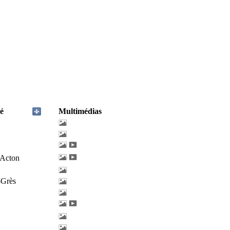
é
Multimédias
'Acton
-Grès