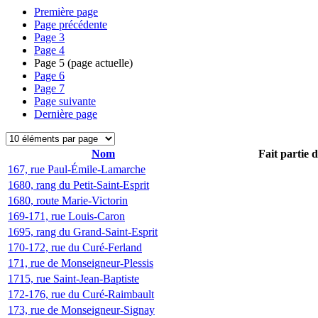
Première page
Page précédente
Page
3
Page
4
Page
5
(page actuelle)
Page
6
Page
7
Page suivante
Dernière page
Nom
Fait partie 
167, rue Paul-Émile-Lamarche
1680, rang du Petit-Saint-Esprit
1680, route Marie-Victorin
169-171, rue Louis-Caron
1695, rang du Grand-Saint-Esprit
170-172, rue du Curé-Ferland
171, rue de Monseigneur-Plessis
1715, rue Saint-Jean-Baptiste
172-176, rue du Curé-Raimbault
173, rue de Monseigneur-Signay