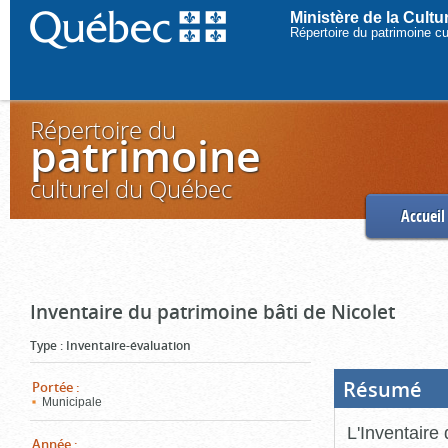
Ministère de la Cult
Répertoire du patrimoine c
Répertoire du
patrimoine
culturel du Québec
Accueil
Inventaire du patrimoine bâti de Nicolet
Type
:
Inventaire-évaluation
Résumé
(Boi
Portée
:
ouve
Municipale
cliq
pou
L'Inventaire 
ferm
Année
: