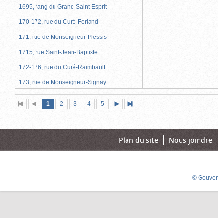
1695, rang du Grand-Saint-Esprit
170-172, rue du Curé-Ferland
171, rue de Monseigneur-Plessis
1715, rue Saint-Jean-Baptiste
172-176, rue du Curé-Raimbault
173, rue de Monseigneur-Signay
Page
(page
Page
Page
Page
Page
1
Première
2
Page
3
4
5
Page
Dernière
actuelle)
page
précédente
suivante
page
Plan du site
Nous joindre
© Gouver