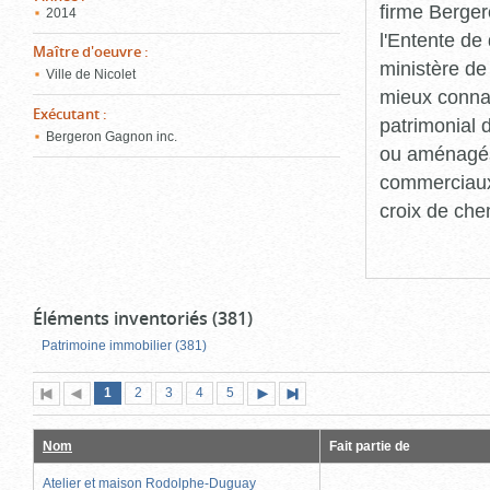
firme Berger
2014
l'Entente de 
Maître d'oeuvre
:
ministère de
Ville de Nicolet
mieux connaît
Exécutant
:
patrimonial d
Bergeron Gagnon inc.
ou aménagés 
commerciaux, 
croix de che
Éléments inventoriés (381)
Patrimoine immobilier (381)
Page
(page
Page
Page
Page
Page
1
Première
2
Page
3
4
5
Page
Dernière
actuelle)
page
précédente
suivante
page
Nom
Fait partie de
Atelier et maison Rodolphe-Duguay