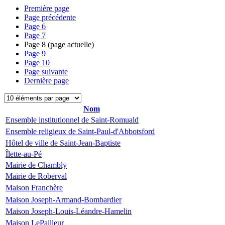
Première page
Page précédente
Page
6
Page
7
Page
8
(page actuelle)
Page
9
Page
10
Page suivante
Dernière page
Nom
Ensemble institutionnel de Saint-Romuald
Ensemble religieux de Saint-Paul-d'Abbotsford
Hôtel de ville de Saint-Jean-Baptiste
Îlette-au-Pé
Mairie de Chambly
Mairie de Roberval
Maison Franchère
Maison Joseph-Armand-Bombardier
Maison Joseph-Louis-Léandre-Hamelin
Maison LePailleur