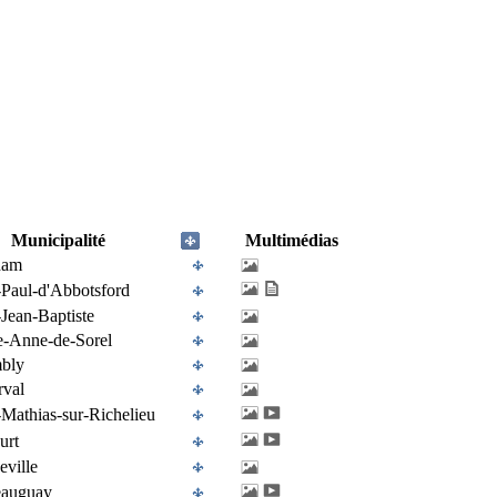
Municipalité
Multimédias
ham
-Paul-d'Abbotsford
-Jean-Baptiste
e-Anne-de-Sorel
bly
rval
-Mathias-sur-Richelieu
urt
eville
eauguay