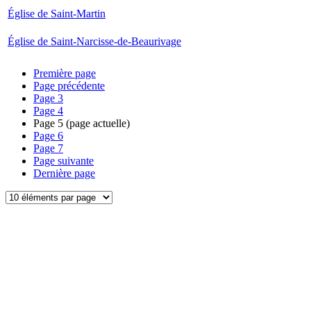
Église de Saint-Martin
Église de Saint-Narcisse-de-Beaurivage
Première page
Page précédente
Page
3
Page
4
Page
5
(page actuelle)
Page
6
Page
7
Page suivante
Dernière page