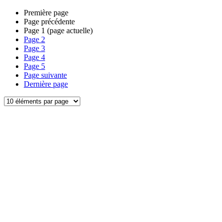
Première page
Page précédente
Page
1
(page actuelle)
Page
2
Page
3
Page
4
Page
5
Page suivante
Dernière page