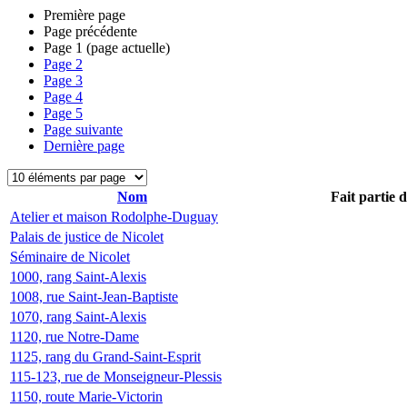
Première page
Page précédente
Page
1
(page actuelle)
Page
2
Page
3
Page
4
Page
5
Page suivante
Dernière page
Nom
Fait partie 
Atelier et maison Rodolphe-Duguay
Palais de justice de Nicolet
Séminaire de Nicolet
1000, rang Saint-Alexis
1008, rue Saint-Jean-Baptiste
1070, rang Saint-Alexis
1120, rue Notre-Dame
1125, rang du Grand-Saint-Esprit
115-123, rue de Monseigneur-Plessis
1150, route Marie-Victorin