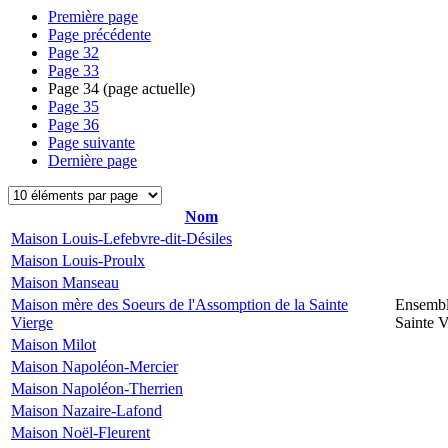
Première page
Page précédente
Page
32
Page
33
Page
34
(page actuelle)
Page
35
Page
36
Page suivante
Dernière page
Nom
Maison Louis-Lefebvre-dit-Désiles
Maison Louis-Proulx
Maison Manseau
Maison mère des Soeurs de l'Assomption de la Sainte
Ensembl
Vierge
Sainte V
Maison Milot
Maison Napoléon-Mercier
Maison Napoléon-Therrien
Maison Nazaire-Lafond
Maison Noël-Fleurent