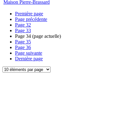
Maison Pierre-Brassard
Première page
Page précédente
Page
32
Page
33
Page
34
(page actuelle)
Page
35
Page
36
Page suivante
Dernière page