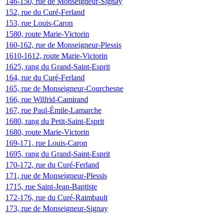
146-150, rue de Monseigneur-Signay
152, rue du Curé-Ferland
153, rue Louis-Caron
1580, route Marie-Victorin
160-162, rue de Monseigneur-Plessis
1610-1612, route Marie-Victorin
1625, rang du Grand-Saint-Esprit
164, rue du Curé-Ferland
165, rue de Monseigneur-Courchesne
166, rue Wilfrid-Camirand
167, rue Paul-Émile-Lamarche
1680, rang du Petit-Saint-Esprit
1680, route Marie-Victorin
169-171, rue Louis-Caron
1695, rang du Grand-Saint-Esprit
170-172, rue du Curé-Ferland
171, rue de Monseigneur-Plessis
1715, rue Saint-Jean-Baptiste
172-176, rue du Curé-Raimbault
173, rue de Monseigneur-Signay