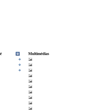
é
Multimédias