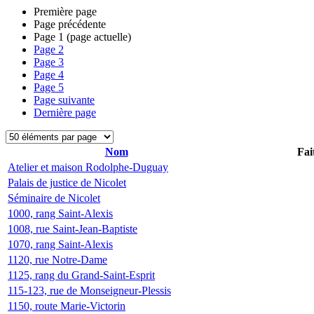
Première page
Page précédente
Page
1
(page actuelle)
Page
2
Page
3
Page
4
Page
5
Page suivante
Dernière page
Nom
Fai
Atelier et maison Rodolphe-Duguay
Palais de justice de Nicolet
Séminaire de Nicolet
1000, rang Saint-Alexis
1008, rue Saint-Jean-Baptiste
1070, rang Saint-Alexis
1120, rue Notre-Dame
1125, rang du Grand-Saint-Esprit
115-123, rue de Monseigneur-Plessis
1150, route Marie-Victorin