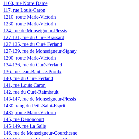
1160, rue Notre-Dame
117, rue Louis-Caron
1210, route Marie-Victorin
1230, route Marie-Victorin
124, rue de Monseigneur-Plessis
127-131, rue du Curé-Brassard
127-135, rue du Curé-Ferland
127-139, rue de Monseigneur-Signay
1290, route Marie-Victorin
134-136, rue du Curé-Ferland
136, rue Jean-Baptiste-Proulx
140, rue du Curé-Ferland
141, rue Louis-Caron
142, rue du Curé-Raimbault
143-147, rue de Monseigneur-Plessis
1430, rang du Petit-Saint-Esprit
1435, route Marie-Victorin
145, rue Denoncourt
145-149, rue La Salle
146, rue de Monseigneur-Courchesne