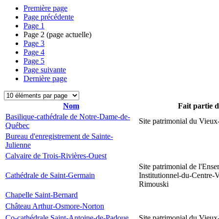
Première page
Page précédente
Page
1
Page
2
(page actuelle)
Page
3
Page
4
Page
5
Page suivante
Dernière page
Nom
Fait partie 
Basilique-cathédrale de Notre-Dame-de-
Site patrimonial du Vieu
Québec
Bureau d'enregistrement de Sainte-
Julienne
Calvaire de Trois-Rivières-Ouest
Site patrimonial de l'Ens
Cathédrale de Saint-Germain
Institutionnel-du-Centre-V
Rimouski
Chapelle Saint-Bernard
Château Arthur-Osmore-Norton
Co-cathédrale Saint-Antoine-de-Padoue
Site patrimonial du Vieu