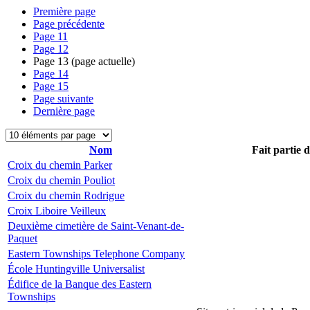
Première page
Page précédente
Page
11
Page
12
Page
13
(page actuelle)
Page
14
Page
15
Page suivante
Dernière page
Nom
Fait partie 
Croix du chemin Parker
Croix du chemin Pouliot
Croix du chemin Rodrigue
Croix Liboire Veilleux
Deuxième cimetière de Saint-Venant-de-
Paquet
Eastern Townships Telephone Company
École Huntingville Universalist
Édifice de la Banque des Eastern
Townships