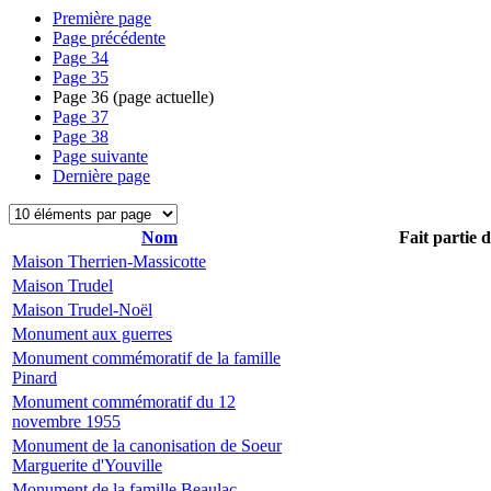
Première page
Page précédente
Page
34
Page
35
Page
36
(page actuelle)
Page
37
Page
38
Page suivante
Dernière page
Nom
Fait partie 
Maison Therrien-Massicotte
Maison Trudel
Maison Trudel-Noël
Monument aux guerres
Monument commémoratif de la famille
Pinard
Monument commémoratif du 12
novembre 1955
Monument de la canonisation de Soeur
Marguerite d'Youville
Monument de la famille Beaulac