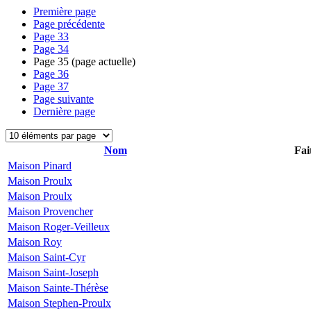
Première page
Page précédente
Page
33
Page
34
Page
35
(page actuelle)
Page
36
Page
37
Page suivante
Dernière page
Nom
Fai
Maison Pinard
Maison Proulx
Maison Proulx
Maison Provencher
Maison Roger-Veilleux
Maison Roy
Maison Saint-Cyr
Maison Saint-Joseph
Maison Sainte-Thérèse
Maison Stephen-Proulx