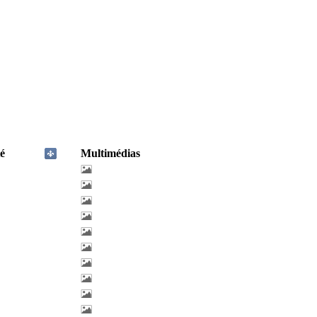
é
Multimédias