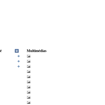
é
Multimédias