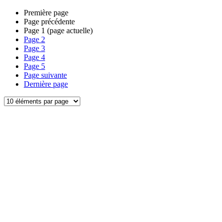
Première page
Page précédente
Page
1
(page actuelle)
Page
2
Page
3
Page
4
Page
5
Page suivante
Dernière page