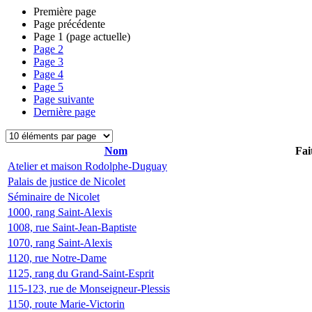
Première page
Page précédente
Page
1
(page actuelle)
Page
2
Page
3
Page
4
Page
5
Page suivante
Dernière page
Nom
Fai
Atelier et maison Rodolphe-Duguay
Palais de justice de Nicolet
Séminaire de Nicolet
1000, rang Saint-Alexis
1008, rue Saint-Jean-Baptiste
1070, rang Saint-Alexis
1120, rue Notre-Dame
1125, rang du Grand-Saint-Esprit
115-123, rue de Monseigneur-Plessis
1150, route Marie-Victorin