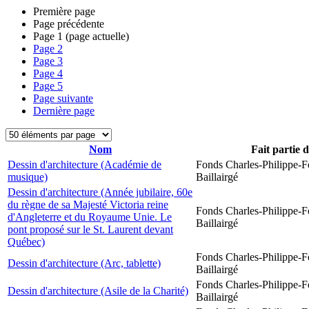
Première page
Page précédente
Page
1
(page actuelle)
Page
2
Page
3
Page
4
Page
5
Page suivante
Dernière page
Nom
Fait partie 
Dessin d'architecture (Académie de
Fonds Charles-Philippe-F
musique)
Baillairgé
Dessin d'architecture (Année jubilaire, 60e
du règne de sa Majesté Victoria reine
Fonds Charles-Philippe-F
d'Angleterre et du Royaume Unie. Le
Baillairgé
pont proposé sur le St. Laurent devant
Québec)
Fonds Charles-Philippe-F
Dessin d'architecture (Arc, tablette)
Baillairgé
Fonds Charles-Philippe-F
Dessin d'architecture (Asile de la Charité)
Baillairgé