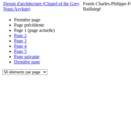
Dessin d'architecture (Chapel of the Grey
Fonds Charles-Philippe-F
Nuns Asylum)
Baillairgé
Première page
Page précédente
Page
1
(page actuelle)
Page
2
Page
3
Page
4
Page
5
Page suivante
Dernière page