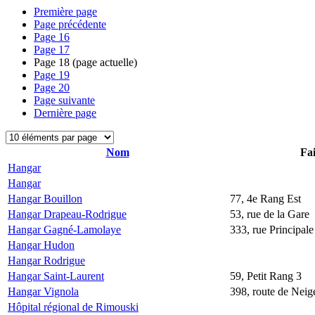
Première page
Page précédente
Page
16
Page
17
Page
18
(page actuelle)
Page
19
Page
20
Page suivante
Dernière page
Nom
Fai
Hangar
Hangar
Hangar Bouillon
77, 4e Rang Est
Hangar Drapeau-Rodrigue
53, rue de la Gare
Hangar Gagné-Lamolaye
333, rue Principale
Hangar Hudon
Hangar Rodrigue
Hangar Saint-Laurent
59, Petit Rang 3
Hangar Vignola
398, route de Neige
Hôpital régional de Rimouski