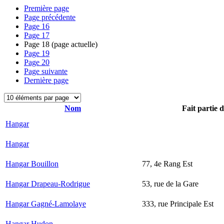
Première page
Page précédente
Page
16
Page
17
Page
18
(page actuelle)
Page
19
Page
20
Page suivante
Dernière page
Nom
Fait partie 
Hangar
Hangar
Hangar Bouillon
77, 4e Rang Est
Hangar Drapeau-Rodrigue
53, rue de la Gare
Hangar Gagné-Lamolaye
333, rue Principale Est
Hangar Hudon