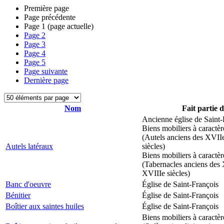
Première page
Page précédente
Page
1
(page actuelle)
Page
2
Page
3
Page
4
Page
5
Page suivante
Dernière page
Nom
Fait partie 
Ancienne église de Saint-
Biens mobiliers à caractèr
(Autels anciens des XVII
Autels latéraux
siècles)
Biens mobiliers à caractèr
(Tabernacles anciens des 
XVIIIe siècles)
Banc d'oeuvre
Église de Saint-François
Bénitier
Église de Saint-François
Boîtier aux saintes huiles
Église de Saint-François
Biens mobiliers à caractèr