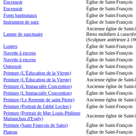
Encensoir
Église de Saint-François
Encensoir
Église de Saint-François
Fonts baptismaux
Église de Saint-François
Instrument de paix
Église de Saint-François
Ancienne église de Saint-
Lampe de sanctuaire
Biens mobiliers à caractèr
(Sculpture antérieure à 1
Lustres
Église de Saint-François
Navette à encens
Église de Saint-François
Navette à encens
Église de Saint-François
Ostensoir
Église de Saint-François
Peinture (L'Éducation de la Vierge)
Église de Saint-François
Peinture (L'Éducation de la Vierge)
Ancienne église de Saint-
Peinture (L'Immaculée Conception)
Ancienne église de Saint-
Peinture (L'Immaculée Conception)
Église de Saint-François
Peinture (Le Repentir de saint Pierre)
Ancienne église de Saint-
Peinture (Portrait de l'abbé Leclerc)
Église de Saint-François
Peinture (Portrait de Mgr Louis-Philippe
Ancienne église de Saint-
Mariauchau d'Esgly)
Peinture (Saint François de Sales)
Église de Saint-François
Plateau
Église de Saint-François