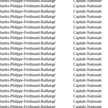
arles-Philippe-Ferdinand-Baillairgé
Capitale-Nationale
arles-Philippe-Ferdinand-Baillairgé
Capitale-Nationale
arles-Philippe-Ferdinand-Baillairgé
Capitale-Nationale
arles-Philippe-Ferdinand-Baillairgé
Capitale-Nationale
arles-Philippe-Ferdinand-Baillairgé
Capitale-Nationale
arles-Philippe-Ferdinand-Baillairgé
Capitale-Nationale
arles-Philippe-Ferdinand-Baillairgé
Capitale-Nationale
arles-Philippe-Ferdinand-Baillairgé
Capitale-Nationale
arles-Philippe-Ferdinand-Baillairgé
Capitale-Nationale
arles-Philippe-Ferdinand-Baillairgé
Capitale-Nationale
arles-Philippe-Ferdinand-Baillairgé
Capitale-Nationale
arles-Philippe-Ferdinand-Baillairgé
Capitale-Nationale
arles-Philippe-Ferdinand-Baillairgé
Capitale-Nationale
arles-Philippe-Ferdinand-Baillairgé
Capitale-Nationale
arles-Philippe-Ferdinand-Baillairgé
Capitale-Nationale
arles-Philippe-Ferdinand-Baillairgé
Capitale-Nationale
arles-Philippe-Ferdinand-Baillairgé
Capitale-Nationale
arles-Philippe-Ferdinand-Baillairgé
Capitale-Nationale
arles-Philippe-Ferdinand-Baillairgé
Capitale-Nationale
arles-Philippe-Ferdinand-Baillairgé
Capitale-Nationale
arles-Philippe-Ferdinand-Baillairgé
Capitale-Nationale