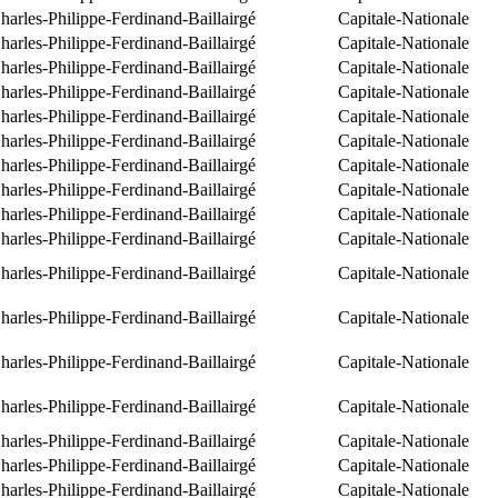
arles-Philippe-Ferdinand-Baillairgé
Capitale-Nationale
arles-Philippe-Ferdinand-Baillairgé
Capitale-Nationale
arles-Philippe-Ferdinand-Baillairgé
Capitale-Nationale
arles-Philippe-Ferdinand-Baillairgé
Capitale-Nationale
arles-Philippe-Ferdinand-Baillairgé
Capitale-Nationale
arles-Philippe-Ferdinand-Baillairgé
Capitale-Nationale
arles-Philippe-Ferdinand-Baillairgé
Capitale-Nationale
arles-Philippe-Ferdinand-Baillairgé
Capitale-Nationale
arles-Philippe-Ferdinand-Baillairgé
Capitale-Nationale
arles-Philippe-Ferdinand-Baillairgé
Capitale-Nationale
arles-Philippe-Ferdinand-Baillairgé
Capitale-Nationale
arles-Philippe-Ferdinand-Baillairgé
Capitale-Nationale
arles-Philippe-Ferdinand-Baillairgé
Capitale-Nationale
arles-Philippe-Ferdinand-Baillairgé
Capitale-Nationale
arles-Philippe-Ferdinand-Baillairgé
Capitale-Nationale
arles-Philippe-Ferdinand-Baillairgé
Capitale-Nationale
arles-Philippe-Ferdinand-Baillairgé
Capitale-Nationale