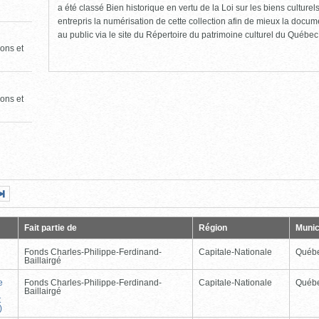
a été classé Bien historique en vertu de la Loi sur les biens culture
entrepris la numérisation de cette collection afin de mieux la docume
au public via le site du Répertoire du patrimoine culturel du Québec
ons et
ons et
Page
Dernière
nte
page
Fait partie de
Région
Munic
Fonds Charles-Philippe-Ferdinand-
Capitale-Nationale
Québ
Baillairgé
e
Fonds Charles-Philippe-Ferdinand-
Capitale-Nationale
Québ
Baillairgé
t
)