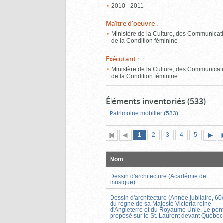
2010 - 2011
Maître d'oeuvre
:
Ministère de la Culture, des Communicati
de la Condition féminine
Exécutant
:
Ministère de la Culture, des Communicati
de la Condition féminine
Éléments inventoriés (533)
Patrimoine mobilier (533)
Page
(page
Page
Page
Page
Page
1
Première
2
Page
3
4
5
actuelle)
page
précédente
suiva
Nom
Dessin d'architecture (Académie de
musique)
Dessin d'architecture (Année jubilaire, 60
du règne de sa Majesté Victoria reine
d'Angleterre et du Royaume Unie. Le pon
proposé sur le St. Laurent devant Québec