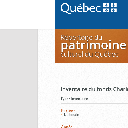
Répertoire du
patrimoine
culturel du Québec
Inventaire du fonds Charl
Type
:
Inventaire
Portée
:
Nationale
Année
: