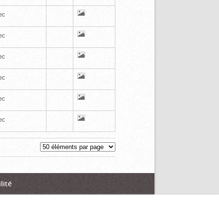
ec
ec
ec
ec
ec
ec
lité