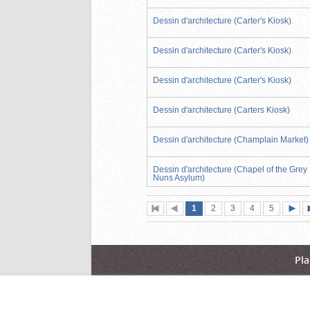
Dessin d'architecture (Carter's Kiosk)
Dessin d'architecture (Carter's Kiosk)
Dessin d'architecture (Carter's Kiosk)
Dessin d'architecture (Carters Kiosk)
Dessin d'architecture (Champlain Market)
Dessin d'architecture (Chapel of the Grey
Nuns Asylum)
Page
(page
Page
Page
Page
Page
1
Première
2
Page
3
4
5
actuelle)
page
précédente
suiva
Pla