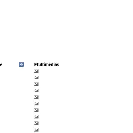
é
Multimédias