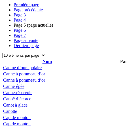
Première page
Page précédente
Page
3
Page
4
Page
5
(page actuelle)
Page
6
Page
7
Page suivante
Dernière page
Nom
Fai
Canine d’ours polaire
Canne à pommeau d’or
Canne à pommeau d’or
Canne-épée
Canne-réservoir
Canoë d’écorce
Canot à glace
Canotte
Cap de mouton
Cap de mouton