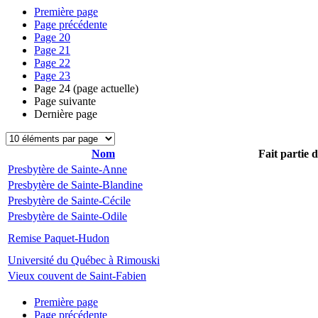
Première page
Page précédente
Page
20
Page
21
Page
22
Page
23
Page
24
(page actuelle)
Page suivante
Dernière page
Nom
Fait partie 
Presbytère de Sainte-Anne
Presbytère de Sainte-Blandine
Presbytère de Sainte-Cécile
Presbytère de Sainte-Odile
Remise Paquet-Hudon
Université du Québec à Rimouski
Vieux couvent de Saint-Fabien
Première page
Page précédente