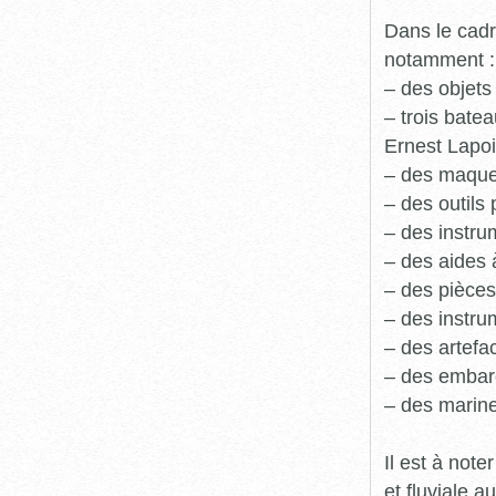
Dans le cadr
notamment :
– des objets
– trois batea
Ernest Lapoi
– des maque
– des outils 
– des instru
– des aides 
– des pièces
– des instru
– des artefa
– des embarc
– des marine
Il est à not
et fluviale 