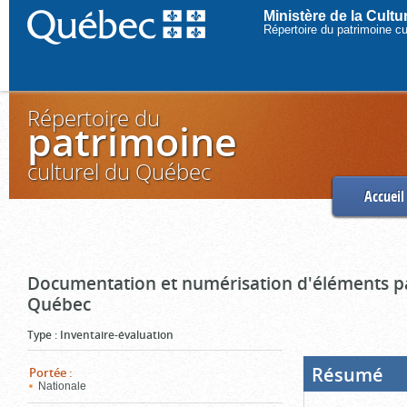
Ministère de la Cult
Répertoire du patrimoine c
Répertoire du
patrimoine
culturel du Québec
Accueil
Documentation et numérisation d'éléments pa
Québec
Type
:
Inventaire-évaluation
Résumé
(Boi
Portée
:
ouve
Nationale
cliq