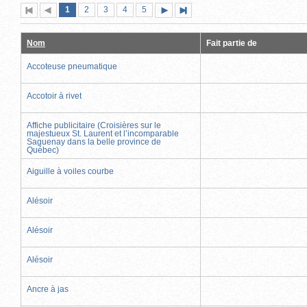
Page
(page
Page
Page
Page
Page
1
Première
2
Page
3
4
5
Page
Dernière
actuelle)
page
précédente
suivante
page
Nom
Fait partie de
Accoteuse pneumatique
Accotoir à rivet
Affiche publicitaire (Croisières sur le
majestueux St. Laurent et l’incomparable
Saguenay dans la belle province de
Québec)
Aiguille à voiles courbe
Alésoir
Alésoir
Alésoir
Ancre à jas