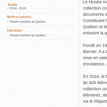
pou
Le Musée ma
ferm
Année
:
collection c
2018 - 2019
documents an
Maître d'oeuvre
:
Constituant 
Musée maritime du Québec
Québec et du
Exécutant
:
unissent la 
Musée maritime du Québec
Fondé en 19
Bernier. Il a
mise en vale
d'existence,
En 2018, le
de 400 éléme
collection u
éléments, de
via le Réper