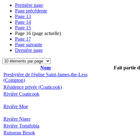
Première page
Page précédente
Page
13
Page
14
Page
15
Page
16
(page actuelle)
Page
17
Page suivante
Dernière page
Nom
Fait partie 
Presbytère de l'église Saint-James-the-Less
(Compton)
Résidence privée (Coaticook)
Rivière Coaticook
Rivière Moe
Rivière Niger
Rivière Tomifobia
Ruisseau Brook