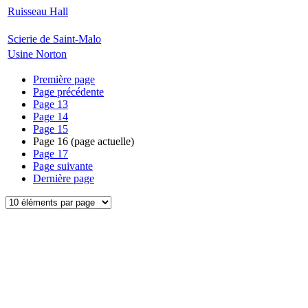
Ruisseau Hall
Scierie de Saint-Malo
Usine Norton
Première page
Page précédente
Page
13
Page
14
Page
15
Page
16
(page actuelle)
Page
17
Page suivante
Dernière page