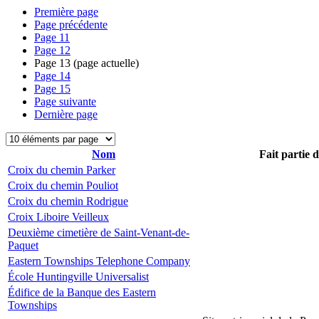
Première page
Page précédente
Page
11
Page
12
Page
13
(page actuelle)
Page
14
Page
15
Page suivante
Dernière page
Nom
Fait partie 
Croix du chemin Parker
Croix du chemin Pouliot
Croix du chemin Rodrigue
Croix Liboire Veilleux
Deuxième cimetière de Saint-Venant-de-
Paquet
Eastern Townships Telephone Company
École Huntingville Universalist
Édifice de la Banque des Eastern
Townships