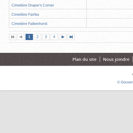
Cimetière Draper's Corner
Cimetière Fairfax
Cimetière Falkenhorst
Page
(page
Page
Page
Page
1
Première
2
Page
3
4
Page
Dernière
actuelle)
page
précédente
suivante
page
Plan du site
Nous joindre
© Gouver