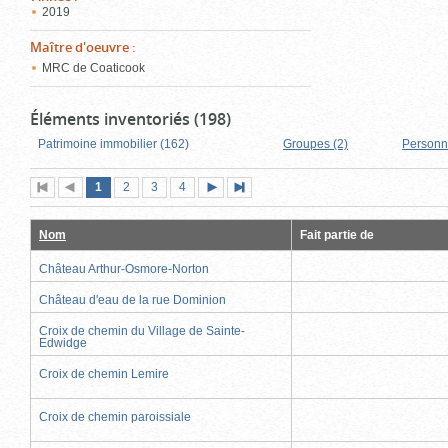
2019
Maître d'oeuvre
:
MRC de Coaticook
Éléments inventoriés (198)
Patrimoine immobilier (162)
Groupes (2)
Personn
Page
(page
Page
Page
Page
1
Première
2
Page
3
4
Page
Dernière
actuelle)
page
précédente
suivante
page
Nom
Fait partie de
Château Arthur-Osmore-Norton
Château d'eau de la rue Dominion
Croix de chemin du Village de Sainte-
Edwidge
Croix de chemin Lemire
Croix de chemin paroissiale