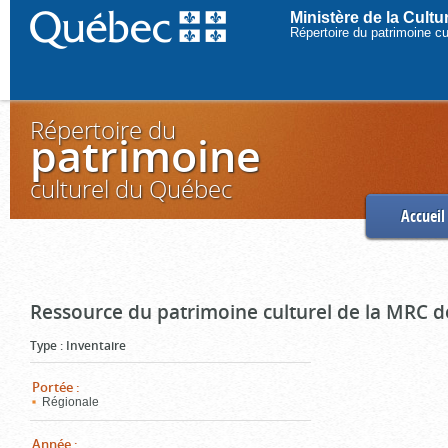
Ministère de la Cult
Répertoire du patrimoine c
Répertoire du
patrimoine
culturel du Québec
Accueil
Ressource du patrimoine culturel de la MRC d
Type
:
Inventaire
Portée
:
Régionale
Année
: