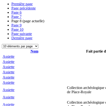
Première page
Page précédente
Page
6
Page
7
Page
8
(page actuelle)
Page
9
Page
10
Page suivante
Dernière page
Nom
Fait partie d
Assiette
Assiette
Assiette
Assiette
Assiette
Assiette
Collection archéologique 
Assiette
de Place-Royale
Assiette
Collection archéologique 
Assiette