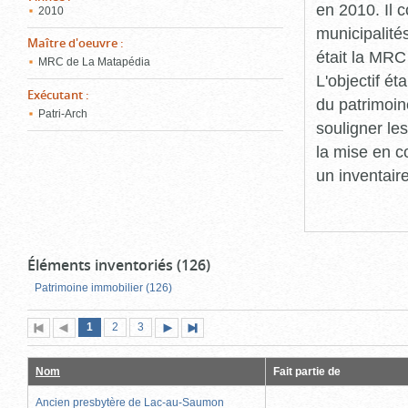
en 2010. Il 
2010
municipalité
Maître d'oeuvre
:
était la MRC
MRC de La Matapédia
L'objectif ét
Exécutant
:
du patrimoin
Patri-Arch
souligner le
la mise en c
un inventair
Éléments inventoriés (126)
Patrimoine immobilier (126)
Page
(page
Page
Page
1
Première
2
Page
3
Page
Dernière
actuelle)
page
précédente
suivante
page
Nom
Fait partie de
Ancien presbytère de Lac-au-Saumon