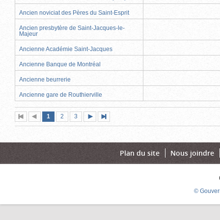
Ancien noviciat des Pères du Saint-Esprit
Ancien presbytère de Saint-Jacques-le-
Majeur
Ancienne Académie Saint-Jacques
Ancienne Banque de Montréal
Ancienne beurrerie
Ancienne gare de Routhierville
Page
(page
Page
Page
1
Première
2
Page
3
Page
Dernière
actuelle)
page
précédente
suivante
page
Plan du site
Nous joindre
© Gouver