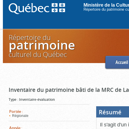
Ministère de la Cult
Répertoire du patrimoine c
Répertoire du
patrimoine
culturel du Québec
Accueil
Inventaire du patrimoine bâti de la MRC de L
Type
:
Inventaire-évaluation
Résumé
(Boi
Portée
:
ouve
Régionale
cliq
pou
Il s'agit d'u
ferm
Année
: