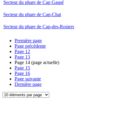
Secteur du phare de Cap Gaspé
Secteur du phare de Cap-Chat
Secteur du phare de Cap-des-Rosiers
Première page
Page précédente
Page
12
Page
13
Page
14
(page actuelle)
Page
15
Page
16
Page suivante
Dernière page