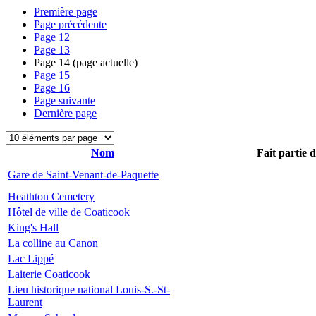
Première page
Page précédente
Page
12
Page
13
Page
14
(page actuelle)
Page
15
Page
16
Page suivante
Dernière page
Nom
Fait partie 
Gare de Saint-Venant-de-Paquette
Heathton Cemetery
Hôtel de ville de Coaticook
King's Hall
La colline au Canon
Lac Lippé
Laiterie Coaticook
Lieu historique national Louis-S.-St-
Laurent