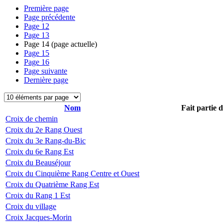
Première page
Page précédente
Page
12
Page
13
Page
14
(page actuelle)
Page
15
Page
16
Page suivante
Dernière page
Nom
Fait partie 
Croix de chemin
Croix du 2e Rang Ouest
Croix du 3e Rang-du-Bic
Croix du 6e Rang Est
Croix du Beauséjour
Croix du Cinquième Rang Centre et Ouest
Croix du Quatrième Rang Est
Croix du Rang 1 Est
Croix du village
Croix Jacques-Morin