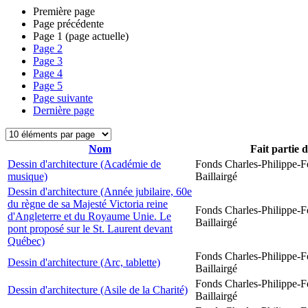
Première page
Page précédente
Page
1
(page actuelle)
Page
2
Page
3
Page
4
Page
5
Page suivante
Dernière page
Nom
Fait partie 
Dessin d'architecture (Académie de
Fonds Charles-Philippe-F
musique)
Baillairgé
Dessin d'architecture (Année jubilaire, 60e
du règne de sa Majesté Victoria reine
Fonds Charles-Philippe-F
d'Angleterre et du Royaume Unie. Le
Baillairgé
pont proposé sur le St. Laurent devant
Québec)
Fonds Charles-Philippe-F
Dessin d'architecture (Arc, tablette)
Baillairgé
Fonds Charles-Philippe-F
Dessin d'architecture (Asile de la Charité)
Baillairgé