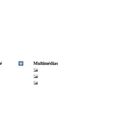
é
Multimédias